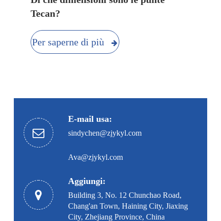
Tecan?
Per saperne di più
E-mail usa:
sindychen@zjykyl.com
Ava@zjykyl.com
Aggiungi:
Building 3, No. 12 Chunchao Road,
Chang'an Town, Haining City, Jiaxing
City, Zhejiang Province, China